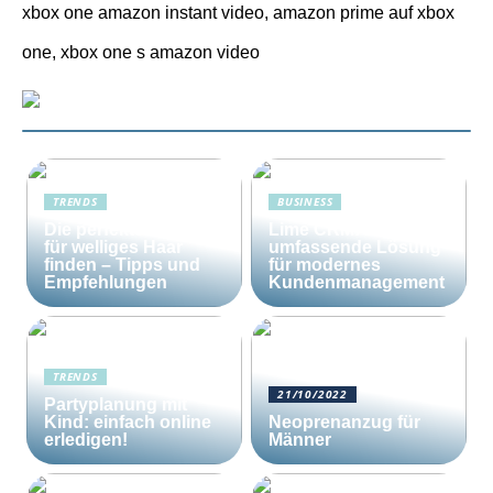
xbox one amazon instant video, amazon prime auf xbox
one, xbox one s amazon video
TRENDS
BUSINESS
Die perfekte Bürste
Lime CRM: Die
für welliges Haar
umfassende Lösung
finden – Tipps und
für modernes
Empfehlungen
Kundenmanagement
TRENDS
21/10/2022
Partyplanung mit
Kind: einfach online
Neoprenanzug für
erledigen!
Männer