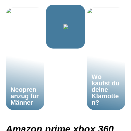
Wo
kaufst du
Neopren
deine
anzug für
Klamotte
Männer
n?
Amazon prime xbox 360