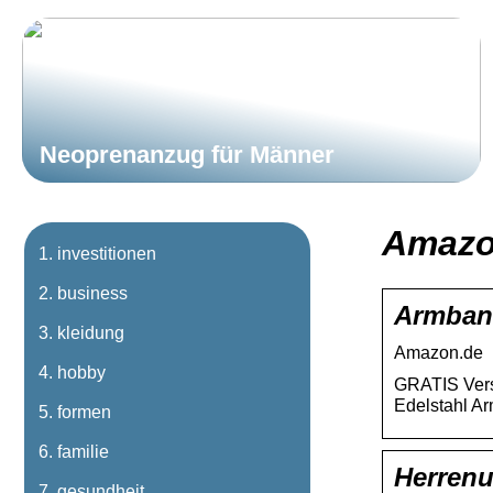
Neoprenanzug für Männer
Amazo
investitionen
business
Armband
kleidung
Amazon.de
hobby
GRATIS Vers
Edelstahl A
formen
familie
Herren
gesundheit