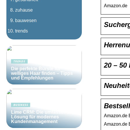
Amazon.de
zuhause
bauwesen
Sucherg
trends
Herrenu
TRENDS
20 – 50
Die perfekte Bürste für
welliges Haar finden – Tipps
und Empfehlungen
Neuheit
Bestsel
BUSINESS
Lime CRM: Die umfassende
Amazon.de Be
Lösung für modernes
Kundenmanagement
Amazon.de Be