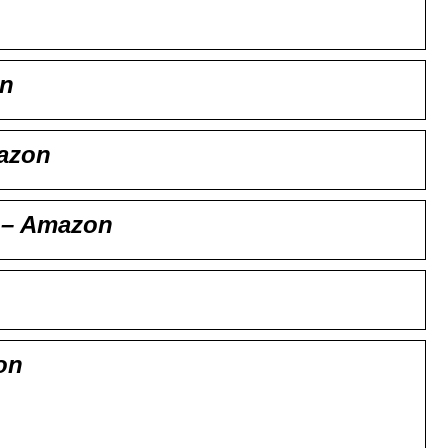
en
mazon
n – Amazon
on