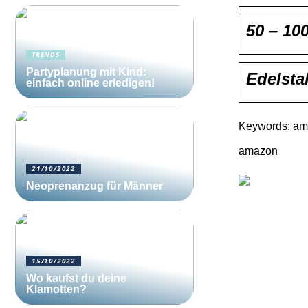
50 – 10
TRENDS
Partyplanung mit Kind:
Edelsta
einfach online erledigen!
Keywords: ama
amazon
21/10/2022
Neoprenanzug für Männer
15/10/2022
Wo kaufst du deine
Klamotten?