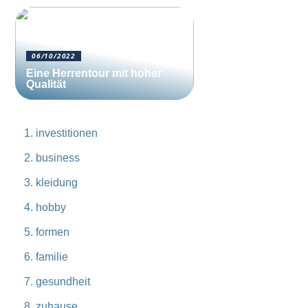
06/10/2022
Eine Herrentour mit hoher
Qualität
investitionen
business
kleidung
hobby
formen
familie
gesundheit
zuhause