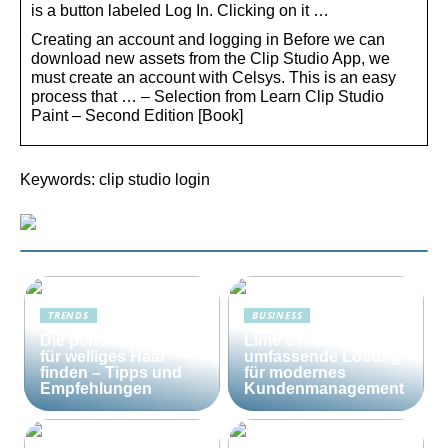
is a button labeled Log In. Clicking on it …
Creating an account and logging in Before we can
download new assets from the Clip Studio App, we
must create an account with Celsys. This is an easy
process that … – Selection from Learn Clip Studio
Paint – Second Edition [Book]
Keywords: clip studio login
TRENDS
BUSINESS
Die perfekte Bürste
Lime CRM: Die
für welliges Haar
umfassende Lösung
finden – Tipps und
für modernes
Empfehlungen
Kundenmanagement