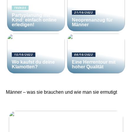
TRENDS
21/10/2022
Partyplanung mit
Kind: einfach online
Neoprenanzug für
erledigen!
Männer
15/10/2022
06/10/2022
Wo kaufst du deine
Eine Herrentour mit
Klamotten?
hoher Qualität
Männer – was sie brauchen und wie man sie ermutigt