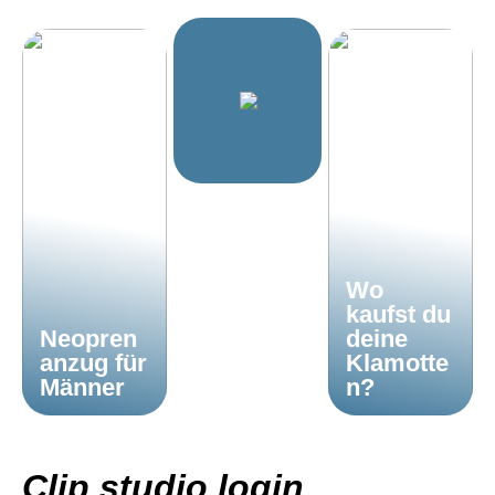
Wo
kaufst du
Neopren
deine
anzug für
Klamotte
Männer
n?
Clip studio login