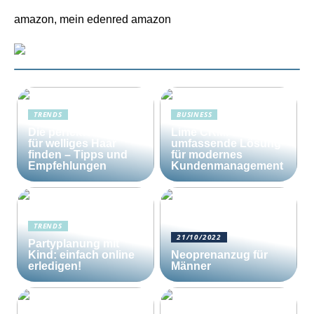
amazon, mein edenred amazon
TRENDS
BUSINESS
Die perfekte Bürste
Lime CRM: Die
für welliges Haar
umfassende Lösung
finden – Tipps und
für modernes
Empfehlungen
Kundenmanagement
TRENDS
21/10/2022
Partyplanung mit
Kind: einfach online
Neoprenanzug für
erledigen!
Männer