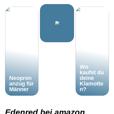
Wo
kaufst du
Neopren
deine
anzug für
Klamotte
Männer
n?
Edenred bei amazon