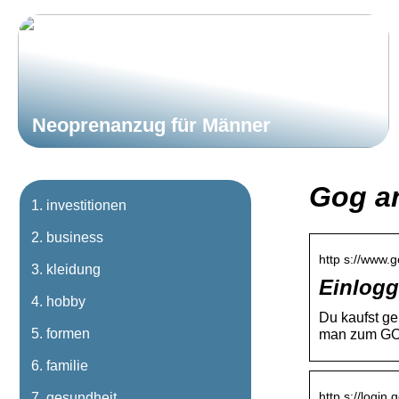
Neoprenanzug für Männer
Gog a
investitionen
business
http s://www.
kleidung
Einlog
hobby
Du kaufst ge
formen
man zum GO
familie
http s://login.
gesundheit