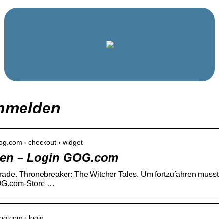
nmelden
gog.com › checkout › widget
gen – Login GOG.com
rade. Thronebreaker: The Witcher Tales. Um fortzufahren musst
G.com-Store …
gog.com › login