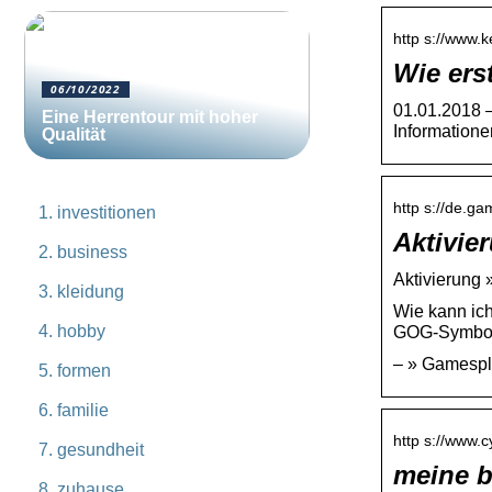
http s://www.k
Wie ers
06/10/2022
01.01.2018 —
Eine Herrentour mit hoher
Information
Qualität
http s://de.ga
investitionen
Aktivie
business
Aktivierung 
kleidung
Wie kann ich
hobby
GOG-Symbol 
– » Gamespl
formen
familie
http s://www.
gesundheit
meine 
zuhause