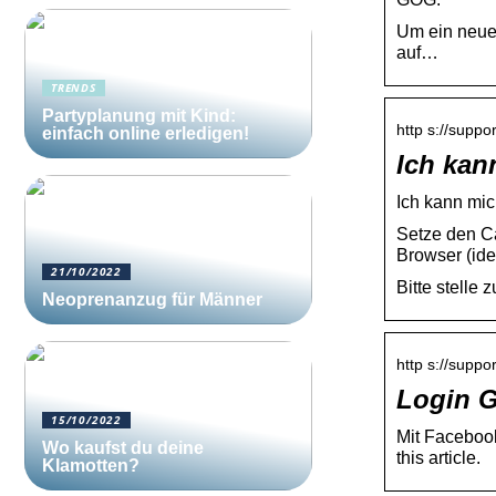
Um ein neue
auf…
TRENDS
Partyplanung mit Kind:
http s://supp
einfach online erledigen!
Ich kan
Ich kann m
Setze den C
Browser (id
21/10/2022
Bitte stelle
Neoprenanzug für Männer
http s://suppo
Login 
15/10/2022
Mit Facebook
Wo kaufst du deine
this article.
Klamotten?