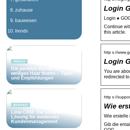
Login 
zuhause
Login ● GO
bauwesen
Continue wit
trends
this article.
http s://www.
Login 
TRENDS
Die perfekte Bürste für
You are abou
welliges Haar finden – Tipps
redirected t
und Empfehlungen
http s://supp
Wie ers
BUSINESS
Lime CRM: Die umfassende
Wie erstel
Lösung für modernes
Kundenmanagement
Gib die ema
GOG.