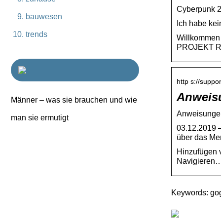
Cyberpunk 2
bauwesen
Ich habe ke
trends
Willkommen 
PROJEKT RED
http s://suppo
Anweisu
Männer – was sie brauchen und wie
Anweisungen
man sie ermutigt
03.12.2019 
über das M
Hinzufügen v
Navigieren
Keywords: go