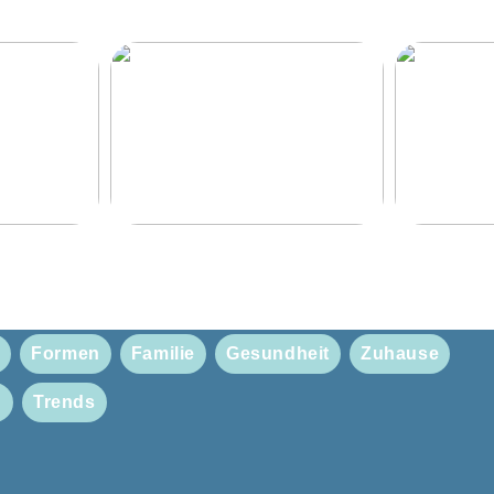
erbares
Rückenschmerzen? Lesen Sie
3 Accessoir
für Ihre
hier mit
Frühlingsou
y
Formen
Familie
Gesundheit
Zuhause
n
Trends