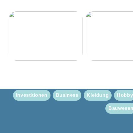
Eine Herrentour mit hoher
Finden Sie ein wund
Qualität
Weihnachtsgeschenk 
Freundin
Investitionen
Business
Kleidung
Hobb
Bauwese