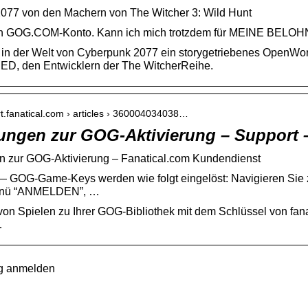
077 von den Machern von The Witcher 3: Wild Hunt
in GOG.COM-Konto. Kann ich mich trotzdem für MEINE BELOH
in der Welt von Cyberpunk 2077 ein storygetriebenes OpenWorl
, den Entwicklern der The WitcherReihe.
rt.fanatical.com › articles › 360004034038…
ngen zur GOG-Aktivierung – Support –
 zur GOG-Aktivierung – Fanatical.com Kundendienst
— GOG-Game-Keys werden wie folgt eingelöst: Navigieren Sie
enü “ANMELDEN”, …
on Spielen zu Ihrer GOG-Bibliothek mit dem Schlüssel von fa
…
g anmelden