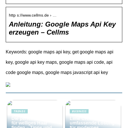
http s://www.cellms.de › …
Anleitung: Google Maps Api Key
erzeugen – Cellms
Keywords: google maps api key, get google maps api
key, google api key maps, google maps api code, api
code google maps, google maps javascript api key
TRENDS
BUSINESS
Die perfekte Bürste
Lime CRM: Die
für welliges Haar
umfassende Lösung
finden – Tipps und
für modernes