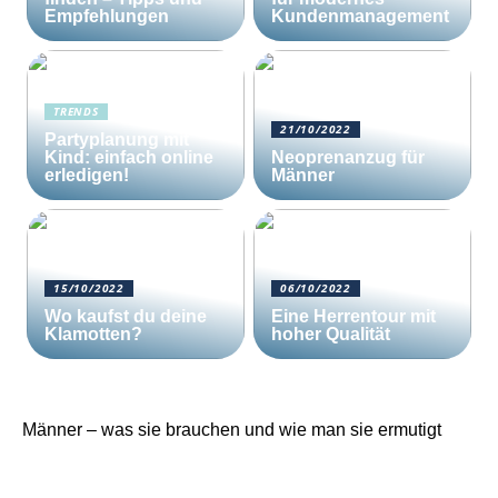
Empfehlungen
Kundenmanagement
TRENDS
21/10/2022
Partyplanung mit
Kind: einfach online
Neoprenanzug für
erledigen!
Männer
15/10/2022
06/10/2022
Wo kaufst du deine
Eine Herrentour mit
Klamotten?
hoher Qualität
Männer – was sie brauchen und wie man sie ermutigt