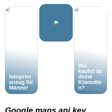
Wo
kaufst du
Neopren
deine
anzug für
Klamotte
Männer
n?
Google maps api key