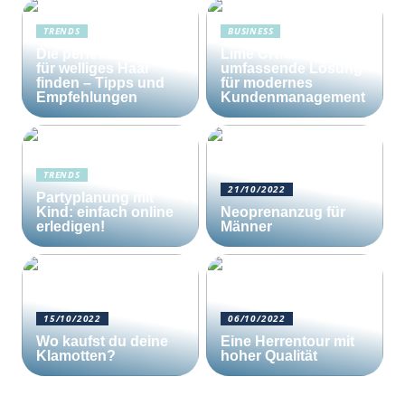
TRENDS
BUSINESS
Die perfekte Bürste
Lime CRM: Die
für welliges Haar
umfassende Lösung
finden – Tipps und
für modernes
Empfehlungen
Kundenmanagement
TRENDS
21/10/2022
Partyplanung mit
Kind: einfach online
Neoprenanzug für
erledigen!
Männer
15/10/2022
06/10/2022
Wo kaufst du deine
Eine Herrentour mit
Klamotten?
hoher Qualität