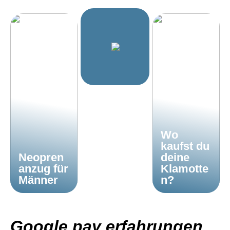
Wo
kaufst du
Neopren
deine
anzug für
Klamotte
Männer
n?
Google pay erfahrungen