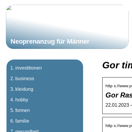
Neoprenanzug für Männer
Gor ti
investitionen
business
http s://www.y
kleidung
Gor Ra
hobby
22.01.2023 —
formen
familie
http s://www.y
gesundheit