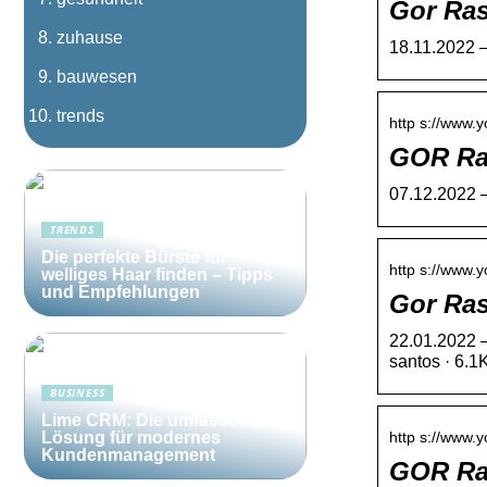
Gor Ra
zuhause
18.11.2022 —
bauwesen
trends
http s://www.y
GOR Ra
07.12.2022 —
TRENDS
Die perfekte Bürste für
http s://www.y
welliges Haar finden – Tipps
und Empfehlungen
Gor Ra
22.01.2022 —
santos · 6.1
BUSINESS
Lime CRM: Die umfassende
http s://www.
Lösung für modernes
Kundenmanagement
GOR Ra