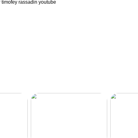
 timofey rassadin youtube