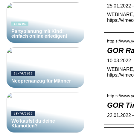
25.01.2022 
WEBINARE, B
https://vime
TRENDS
Partyplanung mit Kind:
einfach online erledigen!
http s://www.
GOR Ra
10.03.2022 
WEBINARE, B
21/10/2022
https://vime
Neoprenanzug für Männer
http s://www.y
GOR Ti
15/10/2022
22.01.2022 —
Wo kaufst du deine
Klamotten?