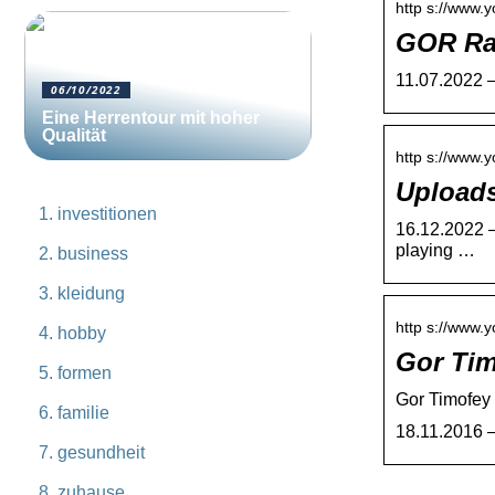
http s://www.y
GOR Ra
11.07.2022 —
06/10/2022
Eine Herrentour mit hoher
Qualität
http s://www.y
Uploads
investitionen
16.12.2022 —
playing …
business
kleidung
http s://www.
hobby
Gor Tim
formen
Gor Timofey
familie
18.11.2016 —
gesundheit
zuhause