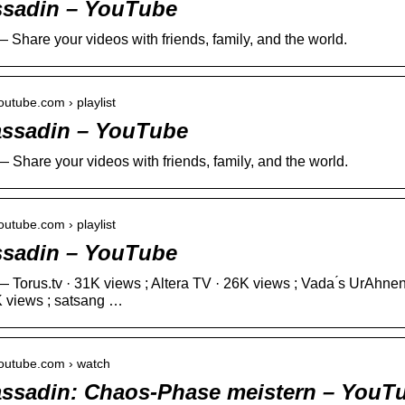
ssadin – YouTube
 Share your videos with friends, family, and the world.
outube.com › playlist
ssadin – YouTube
 Share your videos with friends, family, and the world.
outube.com › playlist
ssadin – YouTube
 Torus.tv · 31K views ; Altera TV · 26K views ; Vada ́s UrAhnen
K views ; satsang …
youtube.com › watch
ssadin: Chaos-Phase meistern – YouT