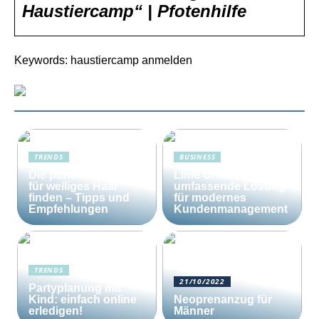
Haustiercamp“ | Pfotenhilfe
Keywords: haustiercamp anmelden
TRENDS
BUSINESS
Die perfekte Bürste
Lime CRM: Die
für welliges Haar
umfassende Lösung
finden – Tipps und
für modernes
Empfehlungen
Kundenmanagement
TRENDS
21/10/2022
Partyplanung mit
Kind: einfach online
Neoprenanzug für
erledigen!
Männer