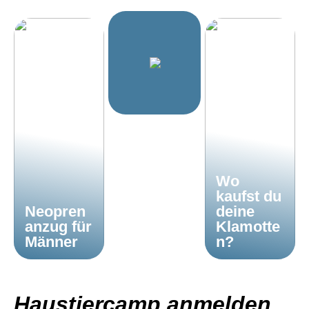
Wo
kaufst du
Neopren
deine
anzug für
Klamotte
Männer
n?
Haustiercamp anmelden