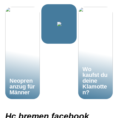
Wo
kaufst du
Neopren
deine
anzug für
Klamotte
Männer
n?
Hc bremen facebook