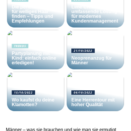
Die perfekte Bürste
Lime CRM: Die
für welliges Haar
umfassende Lösung
finden – Tipps und
für modernes
Empfehlungen
Kundenmanagement
TRENDS
21/10/2022
Partyplanung mit
Kind: einfach online
Neoprenanzug für
erledigen!
Männer
15/10/2022
06/10/2022
Wo kaufst du deine
Eine Herrentour mit
Klamotten?
hoher Qualität
Männer – was sie brauchen und wie man sie ermutigt