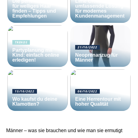
Die perfekte Bürste
Lime CRM: Die
für welliges Haar
umfassende Lösung
finden – Tipps und
für modernes
Empfehlungen
Kundenmanagement
TRENDS
21/10/2022
Partyplanung mit
Kind: einfach online
Neoprenanzug für
erledigen!
Männer
15/10/2022
06/10/2022
Wo kaufst du deine
Eine Herrentour mit
Klamotten?
hoher Qualität
Männer – was sie brauchen und wie man sie ermutigt