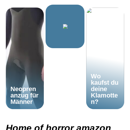
Wo
kaufst du
Neopren
deine
anzug für
Klamotte
Männer
n?
Home of horror amazon