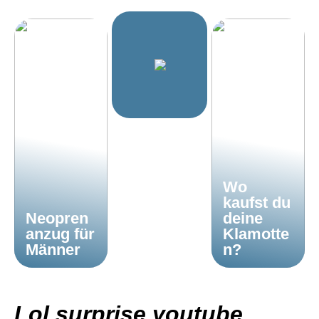
Wo
kaufst du
Neopren
deine
anzug für
Klamotte
Männer
n?
Lol surprise youtube