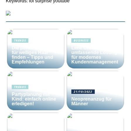
Keywords: lol surprise youtube
TRENDS
BUSINESS
Die perfekte Bürste
Lime CRM: Die
für welliges Haar
umfassende Lösung
finden – Tipps und
für modernes
Empfehlungen
Kundenmanagement
TRENDS
21/10/2022
Partyplanung mit
Kind: einfach online
Neoprenanzug für
erledigen!
Männer