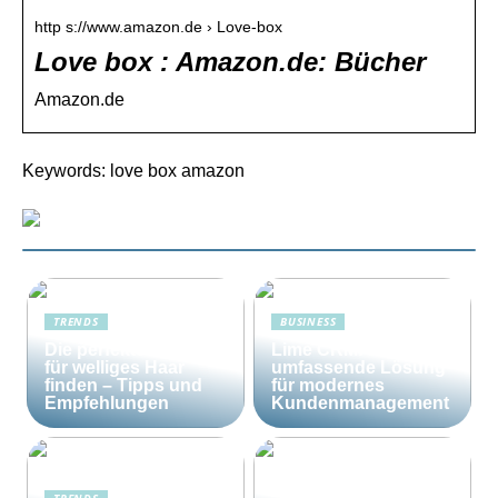
http s://www.amazon.de › Love-box
Love box : Amazon.de: Bücher
Amazon.de
Keywords: love box amazon
TRENDS
BUSINESS
Die perfekte Bürste
Lime CRM: Die
für welliges Haar
umfassende Lösung
finden – Tipps und
für modernes
Empfehlungen
Kundenmanagement