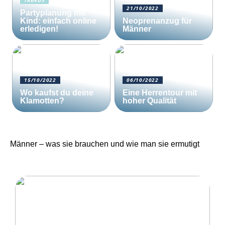
TRENDS
21/10/2022
Partyplanung mit
Kind: einfach online
Neoprenanzug für
erledigen!
Männer
15/10/2022
06/10/2022
Wo kaufst du deine
Eine Herrentour mit
Klamotten?
hoher Qualität
Männer – was sie brauchen und wie man sie ermutigt