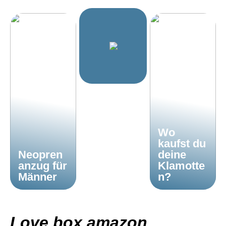
Wo
kaufst du
Neopren
deine
anzug für
Klamotte
Männer
n?
Love box amazon