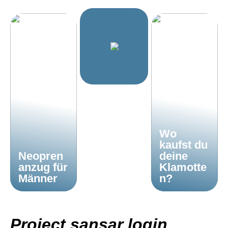
Wo
kaufst du
Neopren
deine
anzug für
Klamotte
Männer
n?
Project sansar login