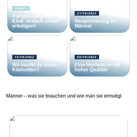
TRENDS
21/10/2022
Partyplanung mit
Kind: einfach online
Neoprenanzug für
erledigen!
Männer
15/10/2022
06/10/2022
Wo kaufst du deine
Eine Herrentour mit
Klamotten?
hoher Qualität
Männer – was sie brauchen und wie man sie ermutigt