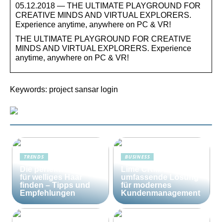
05.12.2018 — THE ULTIMATE PLAYGROUND FOR
CREATIVE MINDS AND VIRTUAL EXPLORERS.
Experience anytime, anywhere on PC & VR!
THE ULTIMATE PLAYGROUND FOR CREATIVE
MINDS AND VIRTUAL EXPLORERS. Experience
anytime, anywhere on PC & VR!
Keywords: project sansar login
TRENDS
BUSINESS
Die perfekte Bürste
Lime CRM: Die
für welliges Haar
umfassende Lösung
finden – Tipps und
für modernes
Empfehlungen
Kundenmanagement