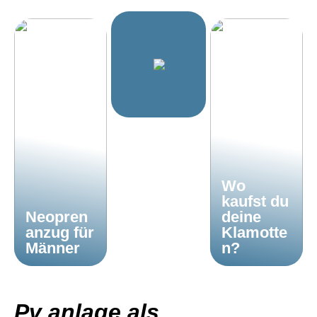
Wo
kaufst du
Neopren
deine
anzug für
Klamotte
Männer
n?
Pv anlage als