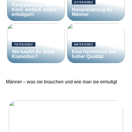
21/10/2022
Partyplanung mit
Kind: einfach online
Neoprenanzug für
erledigen!
Männer
15/10/2022
06/10/2022
Wo kaufst du deine
Eine Herrentour mit
Klamotten?
hoher Qualität
Männer – was sie brauchen und wie man sie ermutigt