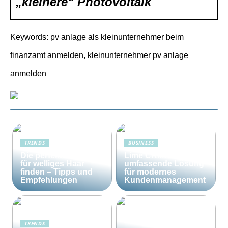
„kleinere“ Photovoltaik
Keywords: pv anlage als kleinunternehmer beim
finanzamt anmelden, kleinunternehmer pv anlage
anmelden
TRENDS
BUSINESS
Die perfekte Bürste
Lime CRM: Die
für welliges Haar
umfassende Lösung
finden – Tipps und
für modernes
Empfehlungen
Kundenmanagement
TRENDS