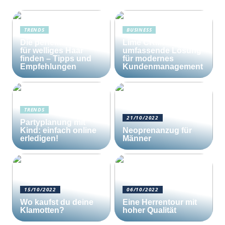
TRENDS
BUSINESS
Die perfekte Bürste
Lime CRM: Die
für welliges Haar
umfassende Lösung
finden – Tipps und
für modernes
Empfehlungen
Kundenmanagement
TRENDS
21/10/2022
Partyplanung mit
Kind: einfach online
Neoprenanzug für
erledigen!
Männer
15/10/2022
06/10/2022
Wo kaufst du deine
Eine Herrentour mit
Klamotten?
hoher Qualität