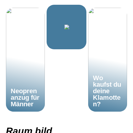
Wo
kaufst du
Neopren
deine
anzug für
Klamotte
Männer
n?
Raum bild