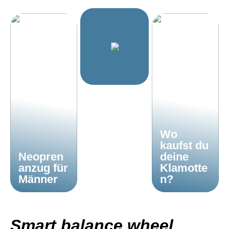
Wo
kaufst du
Neopren
deine
anzug für
Klamotte
Männer
n?
Smart balance wheel