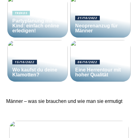
TRENDS
21/10/2022
Partyplanung mit
Kind: einfach online
Neoprenanzug für
erledigen!
Männer
15/10/2022
06/10/2022
Wo kaufst du deine
Eine Herrentour mit
Klamotten?
hoher Qualität
Männer – was sie brauchen und wie man sie ermutigt