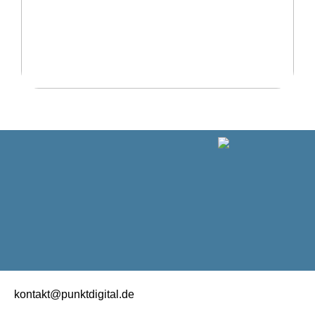
Ratgeber: Wählen Sie die richtigen Shorts für alle
möglichen Zwecke
kontakt@punktdigital.de