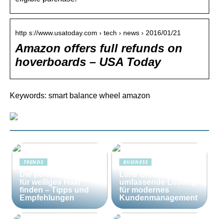
http s://www.usatoday.com › tech › news › 2016/01/21
Amazon offers full refunds on
hoverboards – USA Today
Keywords: smart balance wheel amazon
TRENDS
BUSINESS
Die perfekte Bürste
Lime CRM: Die
für welliges Haar
umfassende Lösung
finden – Tipps und
für modernes
Empfehlungen
Kundenmanagement