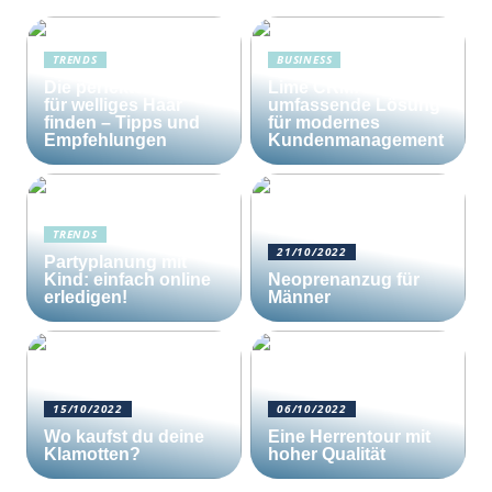
TRENDS
BUSINESS
Die perfekte Bürste
Lime CRM: Die
für welliges Haar
umfassende Lösung
finden – Tipps und
für modernes
Empfehlungen
Kundenmanagement
TRENDS
21/10/2022
Partyplanung mit
Kind: einfach online
Neoprenanzug für
erledigen!
Männer
15/10/2022
06/10/2022
Wo kaufst du deine
Eine Herrentour mit
Klamotten?
hoher Qualität