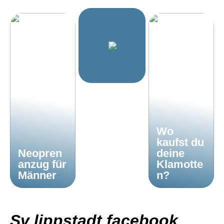
Wo
kaufst du
Neopren
deine
anzug für
Klamotte
Männer
n?
Sv lippstadt facebook