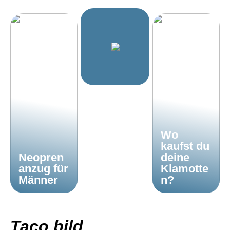
Wo
kaufst du
Neopren
deine
anzug für
Klamotte
Männer
n?
Taco bild