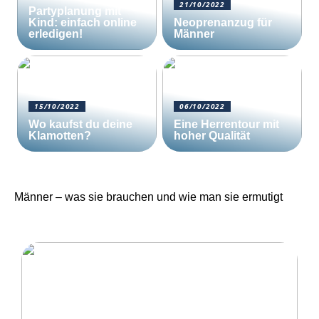
21/10/2022
Partyplanung mit
Kind: einfach online
Neoprenanzug für
erledigen!
Männer
15/10/2022
06/10/2022
Wo kaufst du deine
Eine Herrentour mit
Klamotten?
hoher Qualität
Männer – was sie brauchen und wie man sie ermutigt