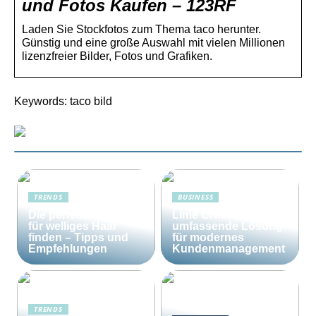
und Fotos Kaufen – 123RF
Laden Sie Stockfotos zum Thema taco herunter.
Günstig und eine große Auswahl mit vielen Millionen
lizenzfreier Bilder, Fotos und Grafiken.
Keywords: taco bild
TRENDS
BUSINESS
Die perfekte Bürste
Lime CRM: Die
für welliges Haar
umfassende Lösung
finden – Tipps und
für modernes
Empfehlungen
Kundenmanagement
TRENDS