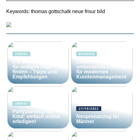
Keywords: thomas gottschalk neue frisur bild
TRENDS
BUSINESS
Die perfekte Bürste
Lime CRM: Die
für welliges Haar
umfassende Lösung
finden – Tipps und
für modernes
Empfehlungen
Kundenmanagement
TRENDS
21/10/2022
Partyplanung mit
Kind: einfach online
Neoprenanzug für
erledigen!
Männer