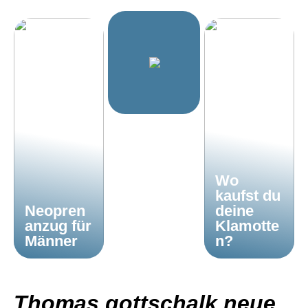
Wo
kaufst du
Neopren
deine
anzug für
Klamotte
Männer
n?
Thomas gottschalk neue