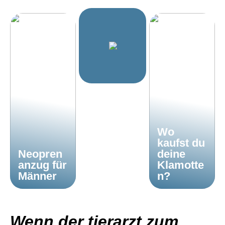
Wo
kaufst du
Neopren
deine
anzug für
Klamotte
Männer
n?
Wenn der tierarzt zum