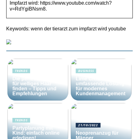
Impfarzt wird: https://www.youtube.com/watch?
v=RdYgiBNsrn8.
Keywords: wenn der tierarzt zum impfarzt wird youtube
TRENDS
BUSINESS
Die perfekte Bürste
Lime CRM: Die
für welliges Haar
umfassende Lösung
finden – Tipps und
für modernes
Empfehlungen
Kundenmanagement
TRENDS
21/10/2022
Partyplanung mit
Kind: einfach online
Neoprenanzug für
erledigen!
Männer