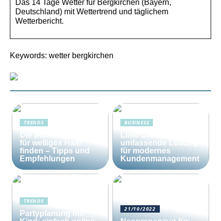
Das 14 Tage Wetter für Bergkirchen (Bayern,
Deutschland) mit Wettertrend und täglichem
Wetterbericht.
Keywords: wetter bergkirchen
TRENDS
BUSINESS
Die perfekte Bürste
Lime CRM: Die
für welliges Haar
umfassende Lösung
finden – Tipps und
für modernes
Empfehlungen
Kundenmanagement
TRENDS
21/10/2022
Partyplanung mit