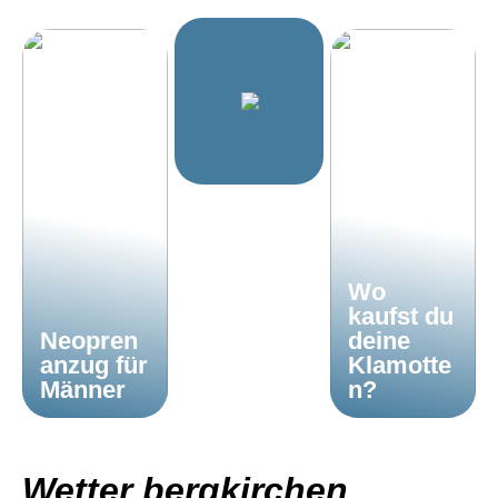
Wo
kaufst du
Neopren
deine
anzug für
Klamotte
Männer
n?
Wetter bergkirchen