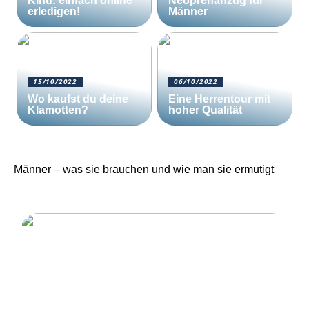
Kind: einfach online
Neoprenanzug für
erledigen!
Männer
15/10/2022
06/10/2022
Wo kaufst du deine
Eine Herrentour mit
Klamotten?
hoher Qualität
Männer – was sie brauchen und wie man sie ermutigt