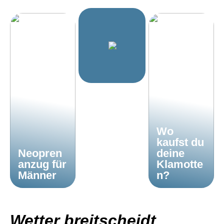
Wo
kaufst du
Neopren
deine
anzug für
Klamotte
Männer
n?
Wetter breitscheidt