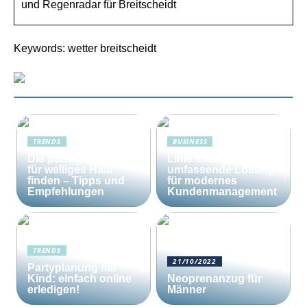
und Regenradar für Breitscheidt
Keywords: wetter breitscheidt
TRENDS
BUSINESS
Die perfekte Bürste
Lime CRM: Die
für welliges Haar
umfassende Lösung
finden – Tipps und
für modernes
Empfehlungen
Kundenmanagement
TRENDS
21/10/2022
Partyplanung mit
Kind: einfach online
Neoprenanzug für
erledigen!
Männer