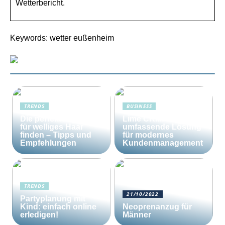
Wetterbericht.
Keywords: wetter eußenheim
TRENDS
BUSINESS
Die perfekte Bürste
Lime CRM: Die
für welliges Haar
umfassende Lösung
finden – Tipps und
für modernes
Empfehlungen
Kundenmanagement
TRENDS
21/10/2022
Partyplanung mit
Kind: einfach online
Neoprenanzug für
erledigen!
Männer