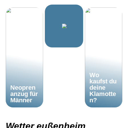
Wo
kaufst du
Neopren
deine
anzug für
Klamotte
Männer
n?
Wetter eußenheim