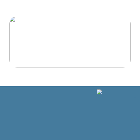
3 Accessoires, die dein Frühlingsoutfit aufpeppen
Ratgeber: Wählen Sie die richtigen Shorts für alle
möglichen Zwecke