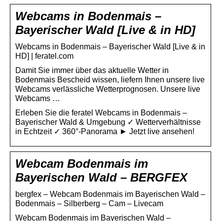
Webcams in Bodenmais –
Bayerischer Wald [Live & in HD]
Webcams in Bodenmais – Bayerischer Wald [Live & in
HD] | feratel.com
Damit Sie immer über das aktuelle Wetter in
Bodenmais Bescheid wissen, liefern Ihnen unsere live
Webcams verlässliche Wetterprognosen. Unsere live
Webcams …
Erleben Sie die feratel Webcams in Bodenmais –
Bayerischer Wald & Umgebung ✓ Wetterverhältnisse
in Echtzeit ✓ 360°-Panorama ► Jetzt live ansehen!
Webcam Bodenmais im
Bayerischen Wald – BERGFEX
bergfex – Webcam Bodenmais im Bayerischen Wald –
Bodenmais – Silberberg – Cam – Livecam
Webcam Bodenmais im Bayerischen Wald –