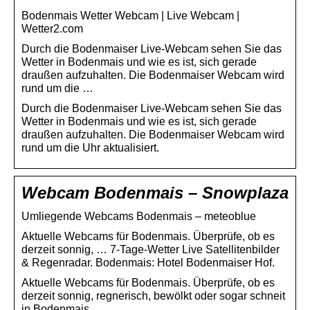
Bodenmais Wetter Webcam | Live Webcam |
Wetter2.com
Durch die Bodenmaiser Live-Webcam sehen Sie das
Wetter in Bodenmais und wie es ist, sich gerade
draußen aufzuhalten. Die Bodenmaiser Webcam wird
rund um die …
Durch die Bodenmaiser Live-Webcam sehen Sie das
Wetter in Bodenmais und wie es ist, sich gerade
draußen aufzuhalten. Die Bodenmaiser Webcam wird
rund um die Uhr aktualisiert.
Webcam Bodenmais – Snowplaza
Umliegende Webcams Bodenmais – meteoblue
Aktuelle Webcams für Bodenmais. Überprüfe, ob es
derzeit sonnig, … 7-Tage-Wetter Live Satellitenbilder
& Regenradar. Bodenmais: Hotel Bodenmaiser Hof.
Aktuelle Webcams für Bodenmais. Überprüfe, ob es
derzeit sonnig, regnerisch, bewölkt oder sogar schneit
in Bodenmais