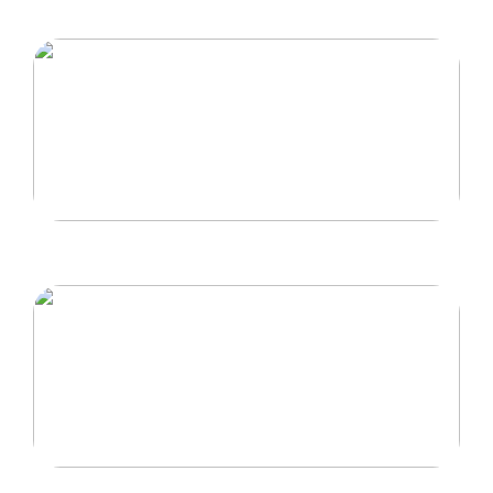
Eine Herrentour mit hoher Qualität
Finden Sie ein wunderbares Weihnachtsgeschenk