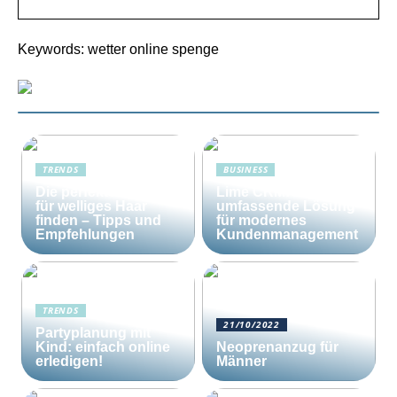
Keywords: wetter online spenge
TRENDS
BUSINESS
Die perfekte Bürste
Lime CRM: Die
für welliges Haar
umfassende Lösung
finden – Tipps und
für modernes
Empfehlungen
Kundenmanagement
TRENDS
21/10/2022
Partyplanung mit
Kind: einfach online
Neoprenanzug für
erledigen!
Männer