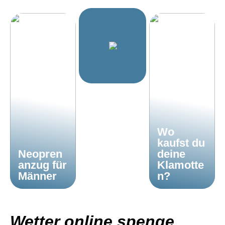
Wo
kaufst du
Neopren
deine
anzug für
Klamotte
Männer
n?
Wetter online spenge