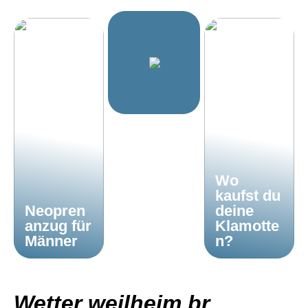
Wo
kaufst du
Neopren
deine
anzug für
Klamotte
Männer
n?
Wetter weilheim br