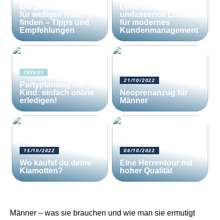
Die perfekte Bürste
Lime CRM: Die
für welliges Haar
umfassende Lösung
finden – Tipps und
für modernes
Empfehlungen
Kundenmanagement
TRENDS
21/10/2022
Partyplanung mit
Kind: einfach online
Neoprenanzug für
erledigen!
Männer
15/10/2022
06/10/2022
Wo kaufst du deine
Eine Herrentour mit
Klamotten?
hoher Qualität
Männer – was sie brauchen und wie man sie ermutigt