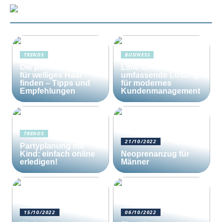
TRENDS
BUSINESS
Die perfekte Bürste
Lime CRM: Die
für welliges Haar
umfassende Lösung
finden – Tipps und
für modernes
Empfehlungen
Kundenmanagement
TRENDS
21/10/2022
Partyplanung mit
Kind: einfach online
Neoprenanzug für
erledigen!
Männer
15/10/2022
06/10/2022