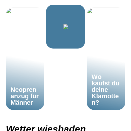
Wo
kaufst du
Neopren
deine
anzug für
Klamotte
Männer
n?
Wetter wiesbaden