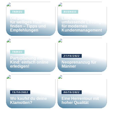
TRENDS
BUSINESS
Die perfekte Bürste
Lime CRM: Die
für welliges Haar
umfassende Lösung
finden – Tipps und
für modernes
Empfehlungen
Kundenmanagement
TRENDS
21/10/2022
Partyplanung mit
Kind: einfach online
Neoprenanzug für
erledigen!
Männer
15/10/2022
06/10/2022
Wo kaufst du deine
Eine Herrentour mit
Klamotten?
hoher Qualität