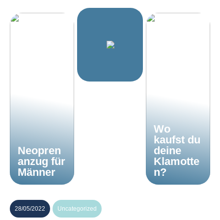
Wo
kaufst du
Neopren
deine
anzug für
Klamotte
Männer
n?
28/05/2022
Uncategorized