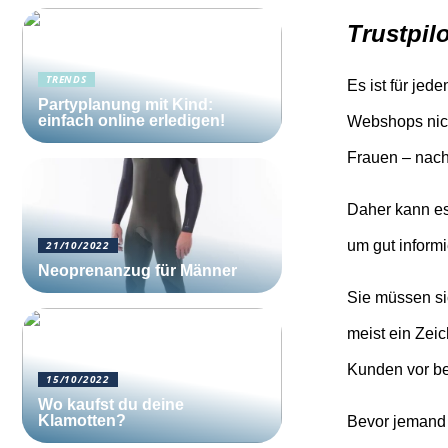
Trustpil
TRENDS
Es ist für jed
Partyplanung mit Kind:
einfach online erledigen!
Webshops nich
Frauen – nach
Daher kann es
um gut informi
21/10/2022
Neoprenanzug für Männer
Sie müssen si
meist ein Zei
Kunden vor be
15/10/2022
Wo kaufst du deine
Klamotten?
Bevor jemand i