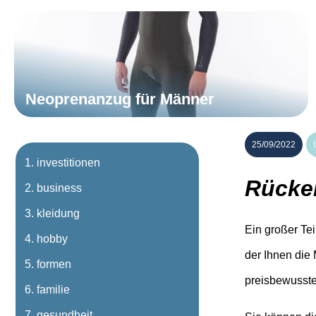
Neoprenanzug für Männer
25/09/2022
investitionen
Rücke
business
kleidung
Ein großer Tei
hobby
der Ihnen die
formen
preisbewusste
familie
gesundheit