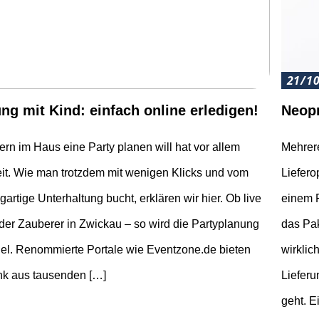
21/1
ng mit Kind: einfach online erledigen!
Neop
ern im Haus eine Party planen will hat vor allem
Mehrere
Zeit. Wie man trotzdem mit wenigen Klicks und vom
Liefero
gartige Unterhaltung bucht, erklären wir hier. Ob live
einem P
oder Zauberer in Zwickau – so wird die Partyplanung
das Pak
el. Renommierte Portale wie Eventzone.de bieten
wirklic
nk aus tausenden […]
Lieferu
geht. E