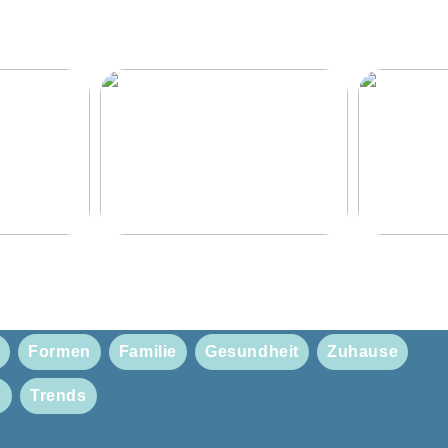
erbares
Rückenschmerzen? Lesen Sie
3 Accessoir
für Ihre
hier mit
Frühlingsou
y
Formen
Familie
Gesundheit
Zuhause
n
Trends