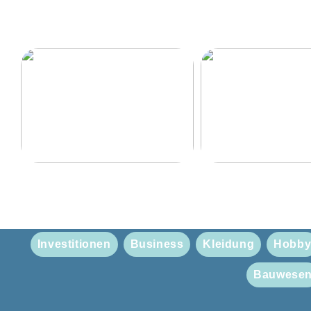
Eine Herrentour mit hoher
Finden Sie ein wund
Qualität
Weihnachtsgeschenk 
Freundin
Investitionen
Business
Kleidung
Hobb
Bauwese