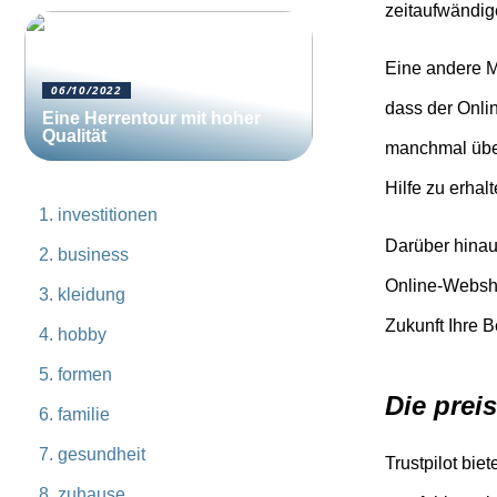
zeitaufwändig
Eine andere Mö
06/10/2022
dass der Onli
Eine Herrentour mit hoher
Qualität
manchmal überp
Hilfe zu erhal
investitionen
Darüber hinaus
business
Online-Websho
kleidung
Zukunft Ihre 
hobby
formen
Die prei
familie
gesundheit
Trustpilot bi
zuhause