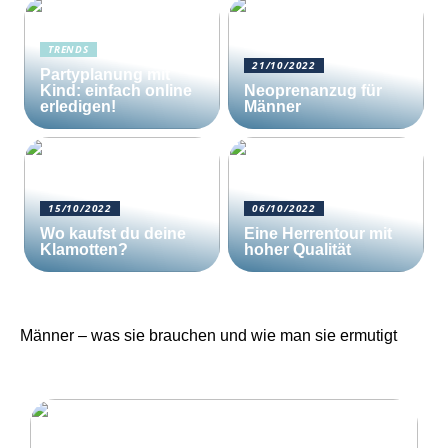
TRENDS
21/10/2022
Partyplanung mit
Kind: einfach online
Neoprenanzug für
erledigen!
Männer
15/10/2022
06/10/2022
Wo kaufst du deine
Eine Herrentour mit
Klamotten?
hoher Qualität
Männer – was sie brauchen und wie man sie ermutigt