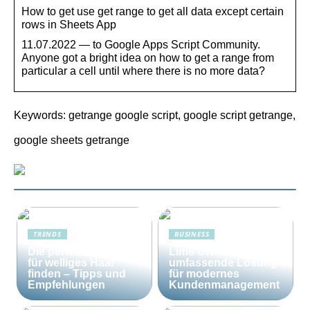
How to get use get range to get all data except certain
rows in Sheets App
11.07.2022 — to Google Apps Script Community.
Anyone got a bright idea on how to get a range from
particular a cell until where there is no more data?
Keywords: getrange google script, google script getrange,
google sheets getrange
TRENDS
BUSINESS
Die perfekte Bürste
Lime CRM: Die
für welliges Haar
umfassende Lösung
finden – Tipps und
für modernes
Empfehlungen
Kundenmanagement