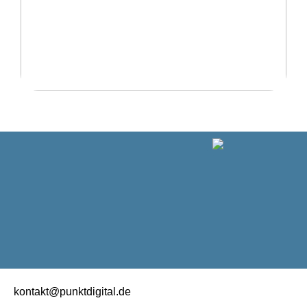
Ratgeber: Wählen Sie die richtigen Shorts für alle
möglichen Zwecke
kontakt@punktdigital.de