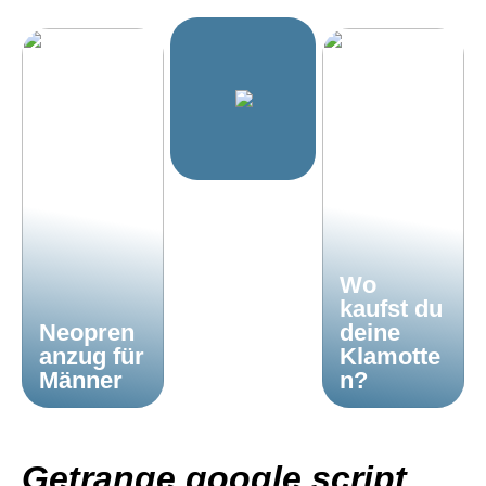
Wo
kaufst du
Neopren
deine
anzug für
Klamotte
Männer
n?
Getrange google script